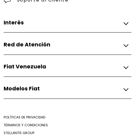
Interés
Cotizar
Red de Atención
Concesionarios
Fiat Venezuela
Preguntas Frecuentes
Modelos Fiat
Pulse S-Design
Fastback Impetus
Argo Trekking
POLÍTICAS DE PRIVACIDAD
Cronos
TÉRMINOS Y CONDICIONES
Mobi Trekking
STELLANTIS GROUP